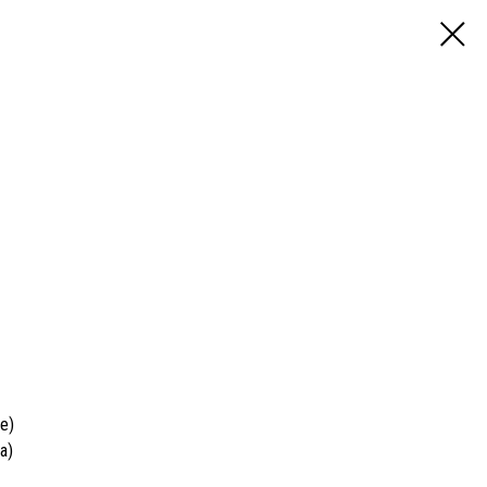
е)
а)