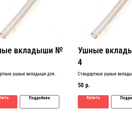
ные вкладыши №
Ушные вклад
4
ртные ушные вкладыши для
Стандартные ушные вклады
ых аппаратов размер № 5
слуховых аппаратов размер
50
р.
пить
Купить
Подробнее
Подро