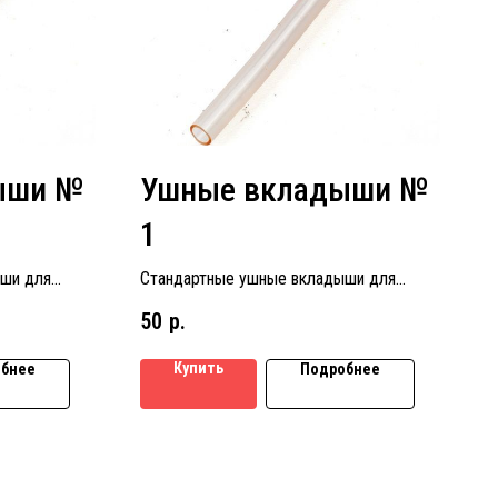
ыши №
Ушные вкладыши №
1
ши для
Стандартные ушные вкладыши для
 № 4
слуховых аппаратов размер № 1
50
р.
Купить
бнее
Подробнее