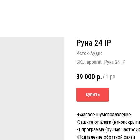
Руна 24 IP
Исток-Аудио
SKU:
apparat_Руна 24 IP
39 000
р.
/
1 pc
Купить
•
Базовое шумоподавление
•
Защита от влаги (нанопокрыти
•
1 программа (ручная настройк
•
Подавление обратной связи