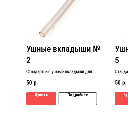
Ушные вкладыши №
Уш
2
5
Стандартные ушные вкладыши для
Станда
слуховых аппаратов размер № 2
слухов
50
р.
50
р.
Купить
Ку
Подробнее