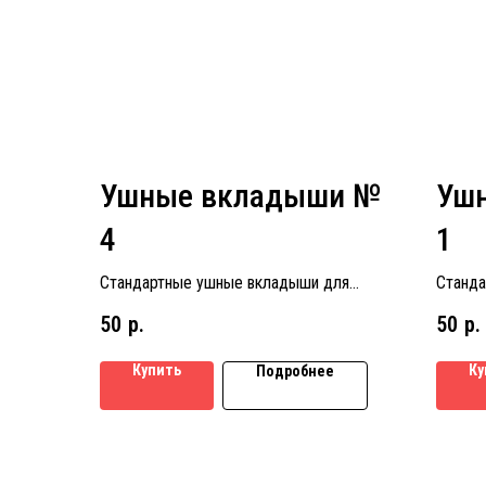
Ушные вкладыши №
Уш
4
1
Стандартные ушные вкладыши для
Станда
слуховых аппаратов размер № 4
слухов
50
р.
50
р.
Купить
Ку
Подробнее