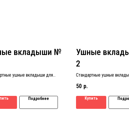
ные вкладыши №
Ушные вклад
2
ртные ушные вкладыши для
Стандартные ушные вклады
ых аппаратов размер № 1
слуховых аппаратов размер
50
р.
пить
Купить
Подробнее
Подро