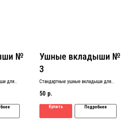
ыши №
Ушные вкладыши №
3
ши для
Стандартные ушные вкладыши для
 № 2
слуховых аппаратов размер № 3
50
р.
Купить
бнее
Подробнее