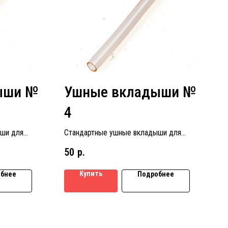
ыши №
Ушные вкладыши №
4
ши для
Стандартные ушные вкладыши для
 № 1
слуховых аппаратов размер № 4
50
р.
Купить
бнее
Подробнее