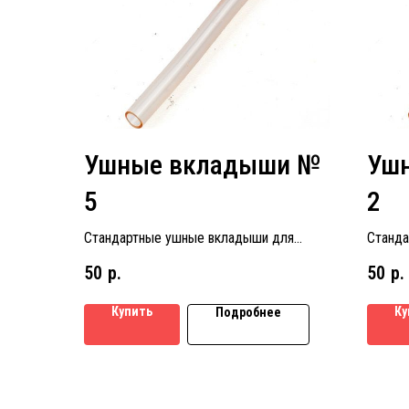
Ушные вкладыши №
Уш
5
2
Стандартные ушные вкладыши для
Станда
слуховых аппаратов размер № 5
слухов
50
р.
50
р.
Купить
Ку
Подробнее