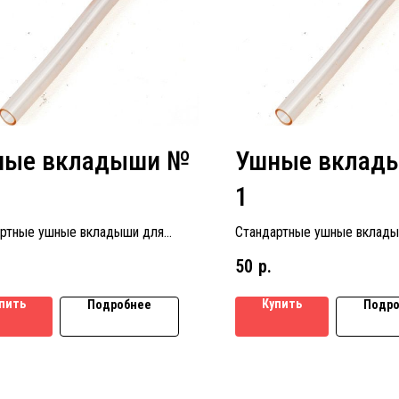
ные вкладыши №
Ушные вклад
1
ртные ушные вкладыши для
Стандартные ушные вклады
ых аппаратов размер № 2
слуховых аппаратов размер
50
р.
пить
Купить
Подробнее
Подро