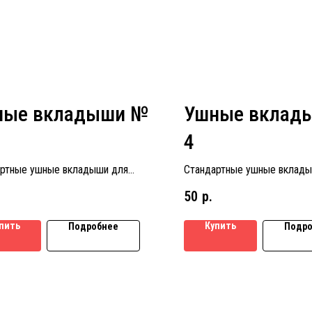
ные вкладыши №
Ушные вклад
4
ртные ушные вкладыши для
Стандартные ушные вклады
ых аппаратов размер № 3
слуховых аппаратов размер
50
р.
пить
Купить
Подробнее
Подро