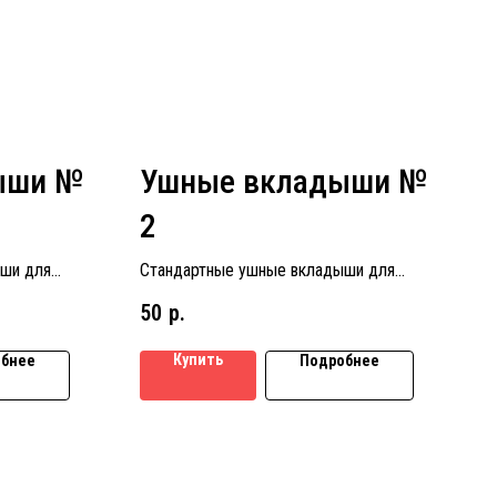
ыши №
Ушные вкладыши №
2
ши для
Стандартные ушные вкладыши для
 № 4
слуховых аппаратов размер № 2
50
р.
Купить
бнее
Подробнее