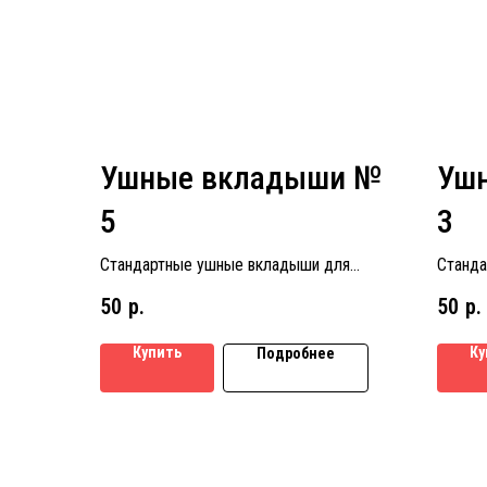
Ушные вкладыши №
Уш
5
3
Стандартные ушные вкладыши для
Станда
слуховых аппаратов размер № 5
слухов
50
р.
50
р.
Купить
Ку
Подробнее