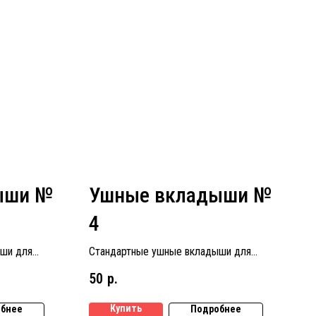
ыши №
Ушные вкладыши №
4
ши для
Стандартные ушные вкладыши для
 № 1
слуховых аппаратов размер № 4
50
р.
Купить
бнее
Подробнее