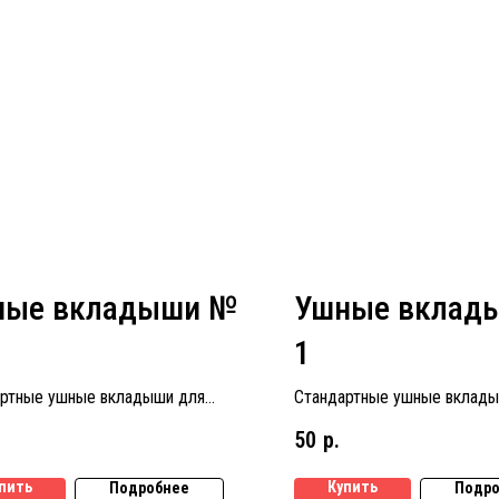
ные вкладыши №
Ушные вклад
1
ртные ушные вкладыши для
Стандартные ушные вклады
ых аппаратов размер № 3
слуховых аппаратов размер
50
р.
пить
Купить
Подробнее
Подро