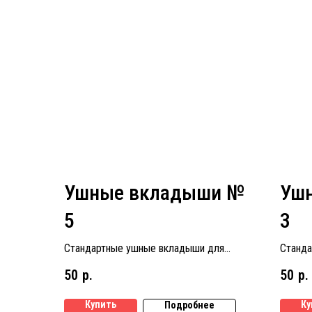
Ушные вкладыши №
Уш
5
3
Стандартные ушные вкладыши для
Станда
слуховых аппаратов размер № 5
слухов
50
р.
50
р.
Купить
Ку
Подробнее