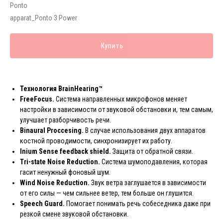
Ponto
apparat_Ponto 3 Power
Купить
Технология BrainHearing™
FreeFocus.
Cистема направленных микрофонов меняет
настройки в зависимости от звуковой обстановки и, тем самым,
улучшает разборчивость речи.
Binaural Proccesing.
В случае использования двух аппаратов
костной проводимости, синхронизирует их работу.
Inium Sense feedback shield.
Защита от обратной связи.
Tri-state Noise Reduction.
Система шумоподавления, которая
гасит ненужный фоновый шум.
Wind Noise Reduction.
Звук ветра заглушается в зависимости
от его силы — чем сильнее ветер, тем больше он глушится.
Speech Guard.
Помогает понимать речь собеседника даже при
резкой смене звуковой обстановки.